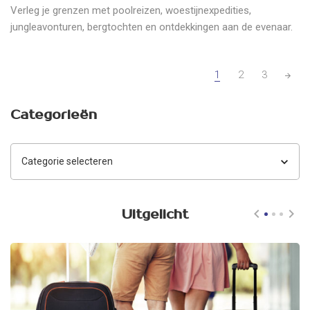
Verleg je grenzen met poolreizen, woestijnexpedities,
jungleavonturen, bergtochten en ontdekkingen aan de evenaar.
Posts
1
2
3
navigation
Categorieën
Categorieën
Uitgelicht