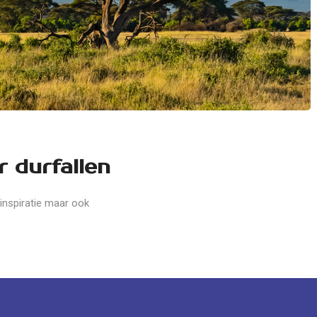
REISTIPS
REISTIPS
r durfallen
5 tips voor een ontspannen
Wisselkoersen in 
weekend
notendop
 inspiratie maar ook