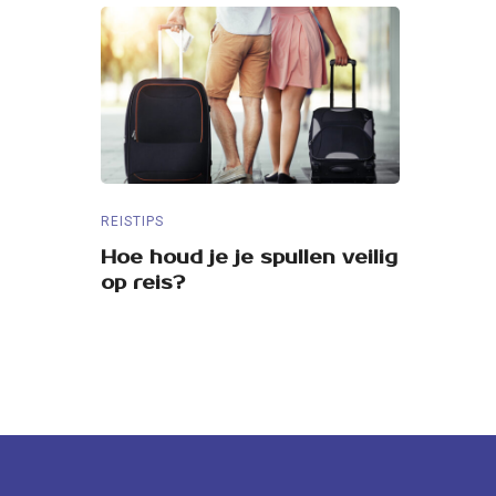
REISTIPS
REISTIPS
een
Hoe houd je je spullen veilig
5 tips v
op reis?
weekend